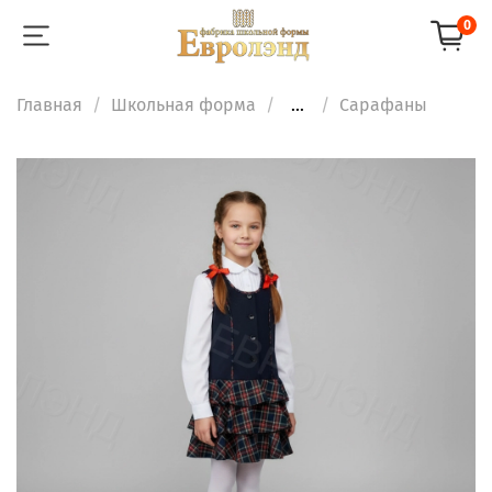
0
Главная
Школьная форма
...
Сарафаны