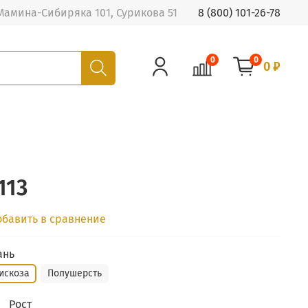
Мамина-Сибиряка 101, Сурикова 51
8 (800) 101-26-78
0
0
0 ₽
113
обавить в сравнение
ань
искоза
Полушерсть
Рост