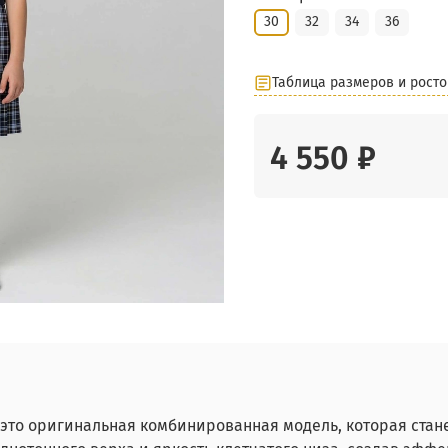
30
32
34
36
Таблица размеров и росто
4 550 ₽
это оригинальная комбинированная модель, которая ста