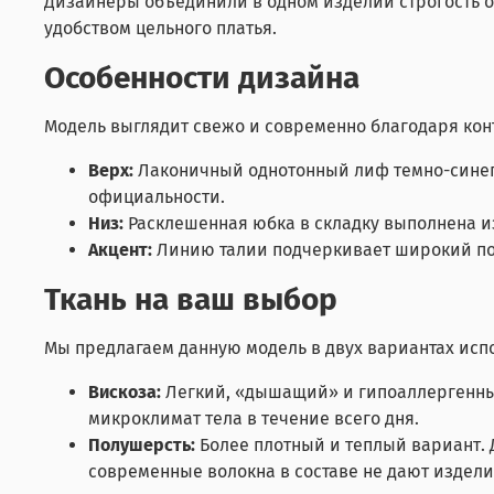
Дизайнеры объединили в одном изделии строгость од
удобством цельного платья.
Особенности дизайна
Модель выглядит свежо и современно благодаря конт
Верх:
Лаконичный однотонный лиф темно-синего
официальности.
Низ:
Расклешенная юбка в складку выполнена из
Акцент:
Линию талии подчеркивает широкий поя
Ткань на ваш выбор
Мы предлагаем данную модель в двух вариантах испо
Вискоза:
Легкий, «дышащий» и гипоаллергенный
микроклимат тела в течение всего дня.
Полушерсть:
Более плотный и теплый вариант. 
современные волокна в составе не дают издели