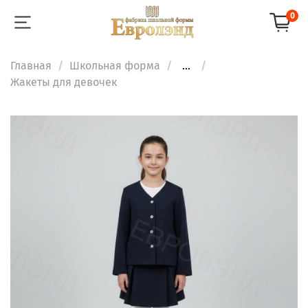
0
Главная
Школьная форма
...
Жакеты для девочек