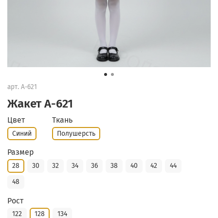
арт.
А-621
Жакет А-621
Цвет
Ткань
Синий
Полушерсть
Размер
28
30
32
34
36
38
40
42
44
48
Рост
122
128
134