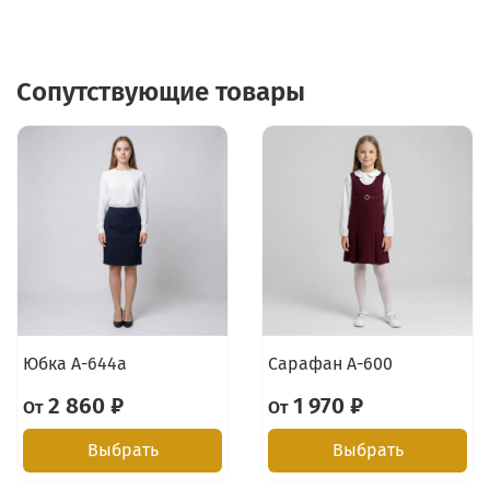
Сопутствующие товары
Юбка А-644а
Сарафан А-600
2 860 ₽
1 970 ₽
От
От
Выбрать
Выбрать