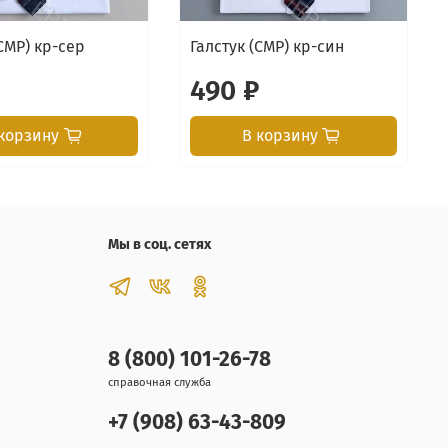
(СMР) кр-сер
Галстук (СMР) кр-син
₽
490 ₽
корзину
В корзину
Мы в соц. сетях
8 (800) 101-26-78
справочная служба
+7 (908) 63-43-809