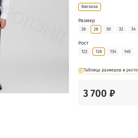
Вискоза
Размер
26
28
30
32
34
Рост
122
128
134
140
Таблица размеров и росто
3 700 ₽