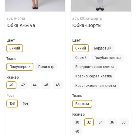
арт.
А-644а
арт.
Юбка-шорты
Юбка А-644а
Юбка-шорты
Цвет
Цвет
Синий
Синий
Бордовый
Серый
Голубая клетка
Ткань
Полушерсть
Полиэстр
Бордово-синяя клетка
Красно-серая клетка
Размер
40
42
44
46
48
Красно-зеленая клетка
Рост
Ткань
158
164
Вискоза
Размер
30
32
34
36
38
40