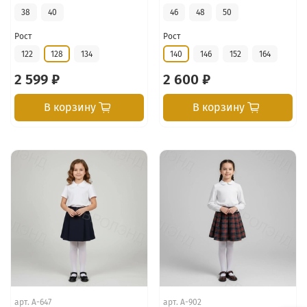
38
40
46
48
50
Рост
Рост
122
128
134
140
146
152
164
2 599 ₽
2 600 ₽
В корзину
В корзину
арт.
А-647
арт.
А-902