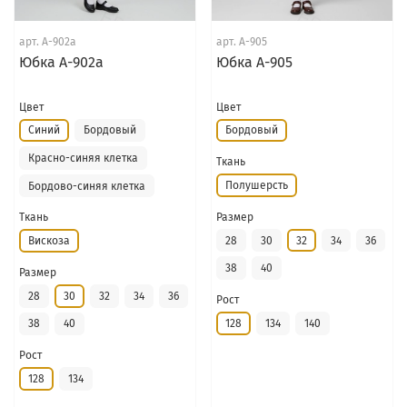
арт.
А-902а
арт.
А-905
Юбка А-902а
Юбка А-905
Цвет
Цвет
Синий
Бордовый
Бордовый
Красно-синяя клетка
Ткань
Полушерсть
Бордово-синяя клетка
Размер
Ткань
28
30
32
34
36
Вискоза
38
40
Размер
28
30
32
34
36
Рост
128
134
140
38
40
Рост
128
134