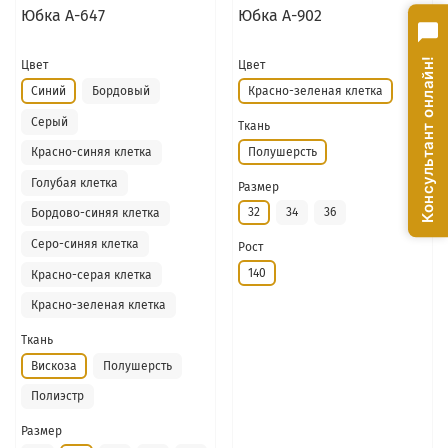
Юбка А-647
Юбка А-902
Консультант онлайн!
Цвет
Цвет
Синий
Бордовый
Красно-зеленая клетка
Серый
Ткань
Полушерсть
Красно-синяя клетка
Голубая клетка
Размер
32
34
36
Бордово-синяя клетка
Серо-синяя клетка
Рост
140
Красно-серая клетка
Красно-зеленая клетка
Ткань
Вискоза
Полушерсть
Полиэстр
Размер