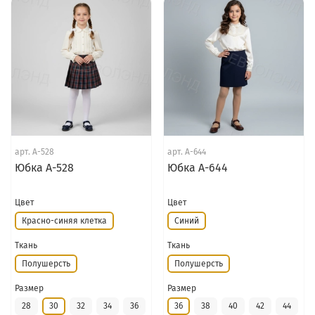
арт.
А-528
арт.
А-644
Юбка А-528
Юбка А-644
Цвет
Цвет
Красно-синяя клетка
Синий
Ткань
Ткань
Полушерсть
Полушерсть
Размер
Размер
28
30
32
34
36
36
38
40
42
44