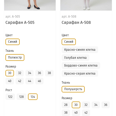
арт.
А-505
арт.
А-508
Сарафан А-505
Сарафан А-508
Цвет
Цвет
Синий
Синий
Красно-синяя клетка
Ткань
Полиэстр
Голубая клетка
Бордово-синяя клетка
Размер
30
32
34
36
38
Красно-серая клетка
40
42
44
46
Ткань
Полушерсть
Рост
122
128
134
Размер
28
30
32
34
36
38
40
42