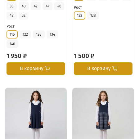
38
40
42
44
46
Рост
122
128
48
52
Рост
116
122
128
134
140
1 950 ₽
1 500 ₽
В корзину
В корзину