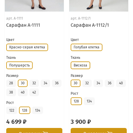
арт.
А-1111
арт.
А-1112/1
Сарафан А-1111
Сарафан А-1112/1
Цвет
Цвет
Красно-серая клетка
Голубая клетка
Ткань
Ткань
Полушерсть
Вискоза
Размер
Размер
28
30
32
34
36
30
32
34
36
40
38
40
42
Рост
128
134
Рост
122
128
134
4 699 ₽
3 900 ₽