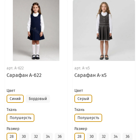
арт.
А-622
арт.
А-х5
Сарафан А-622
Сарафан А-х5
Цвет
Цвет
Синий
Бордовый
Серый
Ткань
Ткань
Полушерсть
Полушерсть
Размер
Размер
28
30
32
34
36
28
30
32
34
36