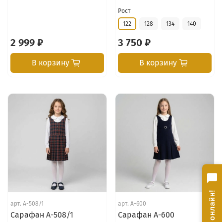
Рост
122
128
134
140
2 999 ₽
3 750 ₽
В корзину
В корзину
арт.
А-508/1
арт.
А-600
Сарафан А-508/1
Сарафан А-600