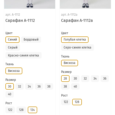
арт.
А-1112
арт.
А-1112а
Сарафан А-1112
Сарафан А-1112а
Цвет
Цвет
Синий
Бордовый
Голубая клетка
Серый
Серо-синяя клетка
Красно-синяя клетка
Ткань
Вискоза
Ткань
Вискоза
Размер
28
30
32
34
36
Размер
30
32
34
36
38
38
40
40
Рост
122
128
Рост
122
128
134