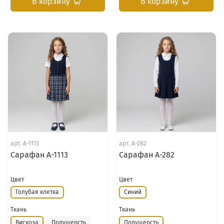
В корзину
В корзину
арт.
А-1113
арт.
А-282
Сарафан А-1113
Сарафан А-282
Цвет
Цвет
Голубая клетка
Синий
Ткань
Ткань
Вискоза
Полушерсть
Полушерсть