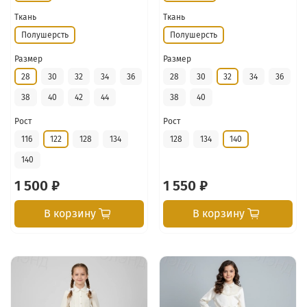
Ткань
Ткань
Полушерсть
Полушерсть
Размер
Размер
28
30
32
34
36
28
30
32
34
36
38
40
42
44
38
40
Рост
Рост
116
122
128
134
128
134
140
140
1 500 ₽
1 550 ₽
В корзину
В корзину