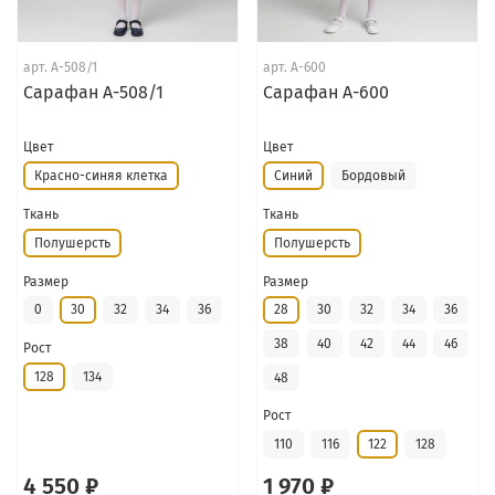
арт.
А-508/1
арт.
А-600
Сарафан А-508/1
Сарафан А-600
Цвет
Цвет
Красно-синяя клетка
Синий
Бордовый
Ткань
Ткань
Полушерсть
Полушерсть
Размер
Размер
0
30
32
34
36
28
30
32
34
36
38
40
42
44
46
Рост
128
134
48
Рост
110
116
122
128
4 550 ₽
1 970 ₽