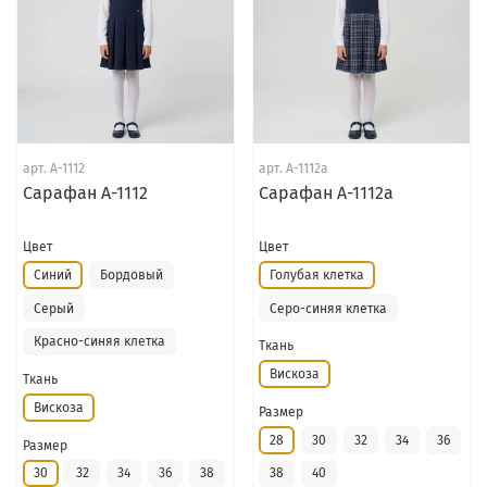
арт.
А-1112
арт.
А-1112а
Сарафан А-1112
Сарафан А-1112а
Цвет
Цвет
Синий
Бордовый
Голубая клетка
Серый
Серо-синяя клетка
Красно-синяя клетка
Ткань
Вискоза
Ткань
Вискоза
Размер
28
30
32
34
36
Размер
30
32
34
36
38
38
40