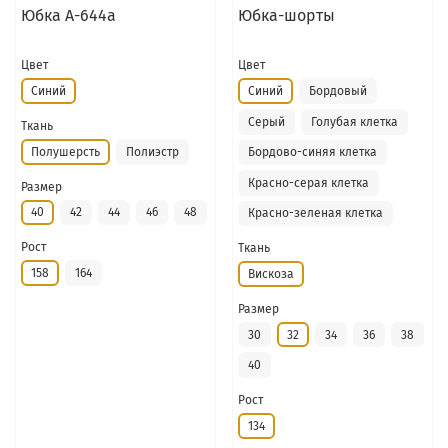
Юбка А-644а
Юбка-шорты
Цвет
Цвет
Синий
Синий
Бордовый
Серый
Голубая клетка
Ткань
Полушерсть
Полиэстр
Бордово-синяя клетка
Красно-серая клетка
Размер
40
42
44
46
48
Красно-зеленая клетка
Рост
Ткань
158
164
Вискоза
Размер
30
32
34
36
38
40
Рост
134