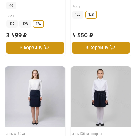
40
Рост
122
128
Рост
122
128
134
3 499 ₽
4 550 ₽
В корзину
В корзину
арт.
А-644а
арт.
Юбка-шорты