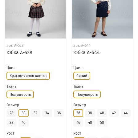
арт.
А-528
арт.
А-644
Юбка А-528
Юбка А-644
Цвет
Цвет
Красно-синяя клетка
Синий
Ткань
Ткань
Полушерсть
Полушерсть
Размер
Размер
28
30
32
34
36
36
38
40
42
44
38
40
46
48
50
Рост
Рост