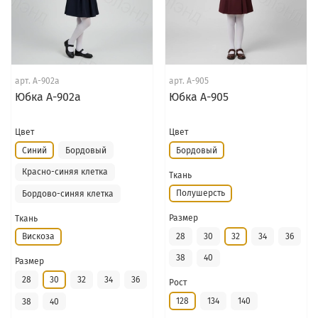
арт.
А-902а
арт.
А-905
Юбка А-902а
Юбка А-905
Цвет
Цвет
Синий
Бордовый
Бордовый
Красно-синяя клетка
Ткань
Полушерсть
Бордово-синяя клетка
Размер
Ткань
28
30
32
34
36
Вискоза
38
40
Размер
28
30
32
34
36
Рост
128
134
140
38
40