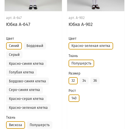
арт.
А-647
арт.
А-902
Юбка А-647
Юбка А-902
Цвет
Цвет
Синий
Бордовый
Красно-зеленая клетка
Серый
Ткань
Полушерсть
Красно-синяя клетка
Голубая клетка
Размер
32
34
36
Бордово-синяя клетка
Серо-синяя клетка
Рост
140
Красно-серая клетка
Красно-зеленая клетка
Ткань
Вискоза
Полушерсть