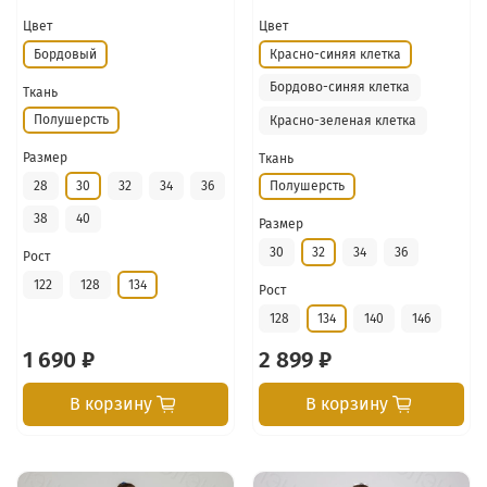
Цвет
Цвет
Бордовый
Красно-синяя клетка
Бордово-синяя клетка
Ткань
Полушерсть
Красно-зеленая клетка
Размер
Ткань
28
30
32
34
36
Полушерсть
38
40
Размер
30
32
34
36
Рост
122
128
134
Рост
128
134
140
146
1 690 ₽
2 899 ₽
В корзину
В корзину