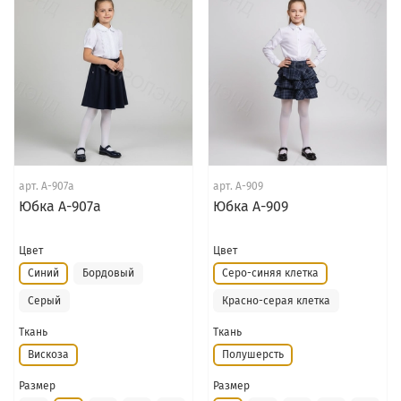
арт.
А-907а
арт.
А-909
Юбка А-907а
Юбка А-909
Цвет
Цвет
Синий
Бордовый
Серо-синяя клетка
Серый
Красно-серая клетка
Ткань
Ткань
Вискоза
Полушерсть
Размер
Размер