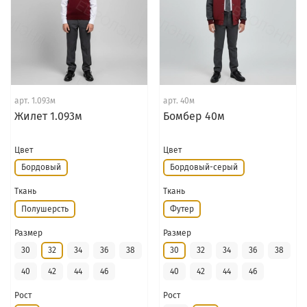
арт.
1.093м
арт.
40м
Жилет 1.093м
Бомбер 40м
Цвет
Цвет
Бордовый
Бордовый-серый
Ткань
Ткань
Полушерсть
Футер
Размер
Размер
30
32
34
36
38
30
32
34
36
38
40
42
44
46
40
42
44
46
Рост
Рост