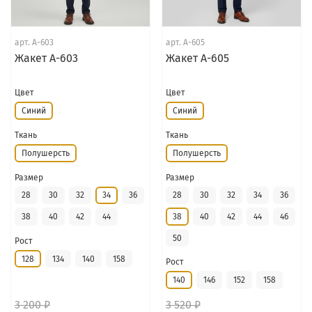
арт.
А-603
арт.
А-605
Жакет А-603
Жакет А-605
Цвет
Цвет
Синий
Синий
Ткань
Ткань
Полушерсть
Полушерсть
Размер
Размер
28
30
32
34
36
28
30
32
34
36
38
40
42
44
38
40
42
44
46
50
Рост
128
134
140
158
Рост
140
146
152
158
3 200 ₽
3 520 ₽