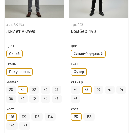
арт.
А-299а
арт.
143
Жилет А-299а
Бомбер 143
Цвет
Цвет
Синий
Синий-бордовый
Ткань
Ткань
Полушерсть
Футер
Размер
Размер
28
30
32
34
36
36
38
40
42
44
38
40
42
44
48
46
Рост
Рост
116
122
128
134
152
158
140
146